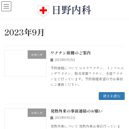
コ
ナ
ン
ビ
テ
ゲ
ン
ー
ツ
シ
2023年9月
へ
ョ
ス
ン
キ
に
ッ
移
ワクチン接種のご案内
プ
動
お知らせ
2023年9月15日
予防接種について コロナワクチン、インフルエ
ンザワクチン、肺炎球菌ワクチン、水痘ワクチ
ンなど行っています。予防接種希望の方は事前
にご連絡ください。
続きを読む
発熱外来の事前連絡のお願い
お知らせ
2023年9月12日
発熱外来について 発熱外来は毎日行っていま